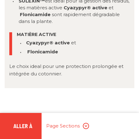
SULEXIN™
est idéal pour la gestion des résidus,
les matières active
Cyazypyr®
active
et
Flonicamide
sont
rapidement dégradable
dans la plante.
MATIÈRE ACTIVE
Cyazypyr®
active
et
Flonicamide
Le choix ideal pour une protection prolongée et
intégrée du cotonnier.
ALLER À
Page Sections