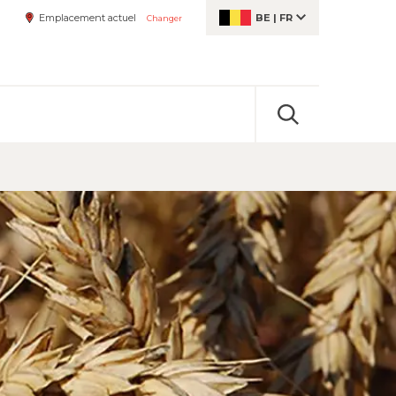
Emplacement actuel
BE
|
FR
Changer