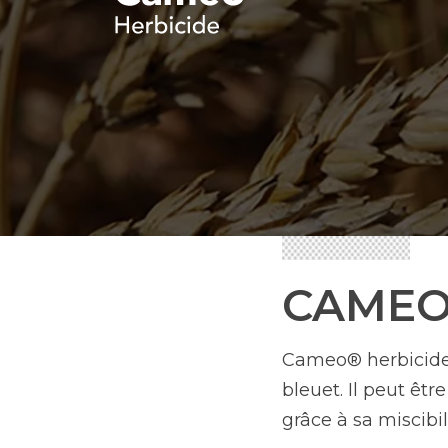
CAME
Cameo® herbicide 
bleuet. Il peut êt
grâce à sa miscibil