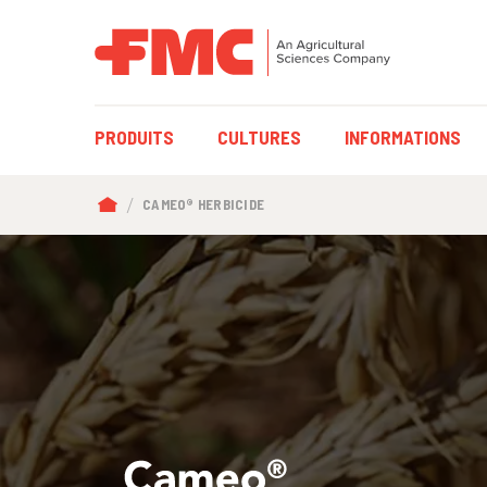
MAIN
PRODUITS
CULTURES
INFORMATIONS
NAVIGATION
BREADCRUMB
CAMEO® HERBICIDE