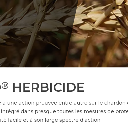
O
HERBICIDE
®
a une action prouvée entre autre sur le chardon 
re intégré dans presque toutes les mesures de prot
ité facile et à son large spectre d'action.