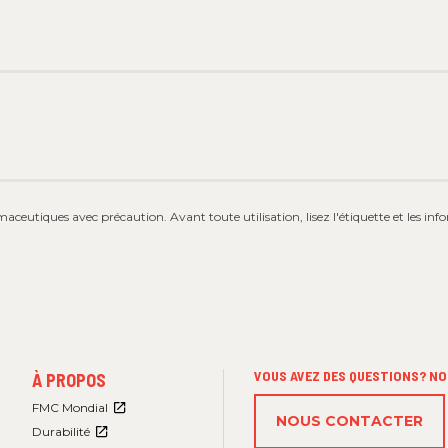
maceutiques avec précaution. Avant toute utilisation, lisez l'étiquette et les in
FOOTER
VOUS AVEZ DES QUESTIONS? NO
À PROPOS
MENU
3
FMC Mondial
NOUS CONTACTER
Durabilité