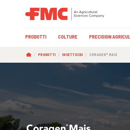
NAVIGAZIONE
PRODOTTI
COLTURE
PRECISION AGRICU
PRINCIPALE
BRICIOLE
PRODOTTI
INSETTICIDI
CORAGEN® MAIS
DI
PANE