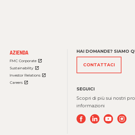
FOOTER
HAI DOMANDE? SIAMO QU
AZIENDA
MENU
3
FMC Corporate
CONTATTACI
Sustainability
Investor Relations
Careers
SEGUICI
Scopri di più sui nostri pr
informazioni