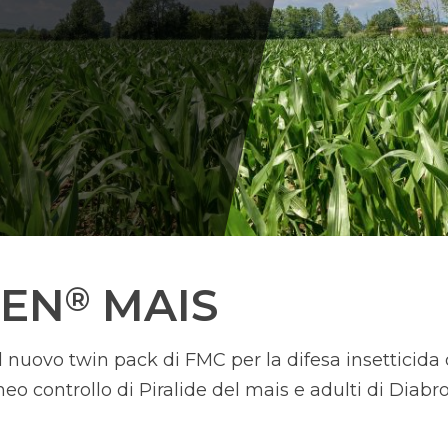
EN
MAIS
®
 nuovo twin pack di FMC per la difesa insetticida 
o controllo di Piralide del mais e adulti di Diabro