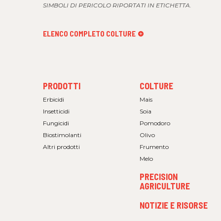
SIMBOLI DI PERICOLO RIPORTATI IN ETICHETTA.
ELENCO COMPLETO COLTURE
FOOTER
FOOTER
PRODOTTI
COLTURE
MENU
MENU
1
2
Erbicidi
Mais
Insetticidi
Soia
Fungicidi
Pomodoro
Biostimolanti
Olivo
Altri prodotti
Frumento
Melo
PRECISION
AGRICULTURE
NOTIZIE E RISORSE