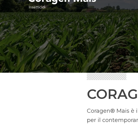
CORAG
Coragen® Mais è il
per il contemporane