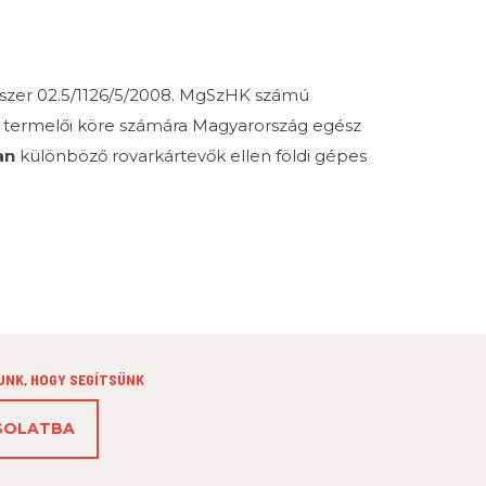
 szer 02.5/1126/5/2008. MgSzHK számú
eb termelői köre számára Magyarország egész
an
különböző rovarkártevők ellen földi gépes
UNK, HOGY SEGÍTSÜNK
CSOLATBA