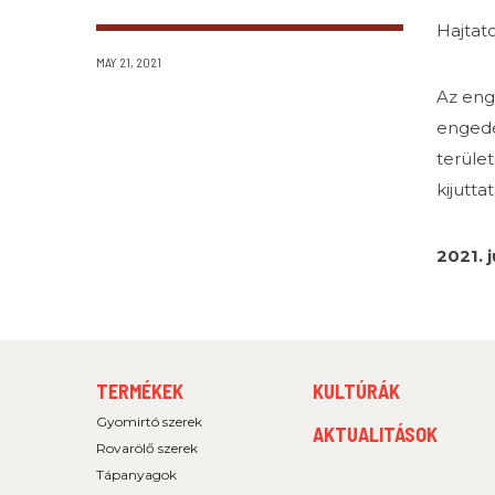
Hajtat
MAY 21, 2021
Az eng
engedé
terüle
kijutta
2021. 
FOOTER
FOOTER
TERMÉKEK
KULTÚRÁK
MENU
MENU
1
2
Gyomirtó szerek
AKTUALITÁSOK
Rovarölő szerek
Tápanyagok