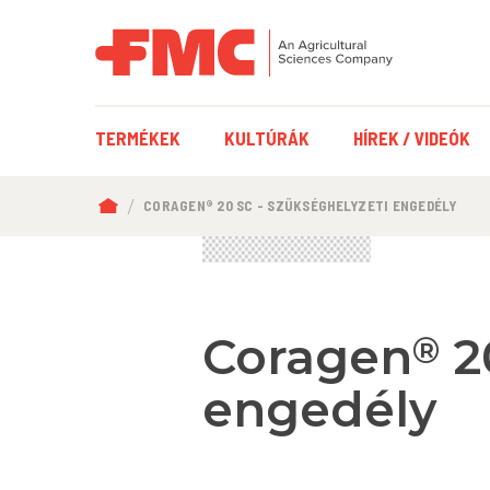
FŐ
TERMÉKEK
KULTÚRÁK
HÍREK / VIDEÓK
NAVIGÁCIÓ
MORZSA
CORAGEN® 20 SC - SZÜKSÉGHELYZETI ENGEDÉLY
Coragen
2
®
engedély