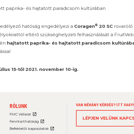
ott paprika- és hajtatott paradicsom kultúrában
®
edélyező hatóság engedélyezi a
Coragen
20 SC
rovarölő
lyokirattól eltérő szükséghelyzeti felhasználását a FruitV
tén
hajtatott paprika- és hajtatott paradicsom kultúráb
tással
július 15-től 2021. november 10-ig.
FOOTER
VAN NÉHÁNY KÉRDÉS? ITT VAGY
RÓLUNK
MENU
3
FMC Vállalat
LÉPJEN VELÜNK KAP
Fenntarthatóság
Befektetői kapcsolatok