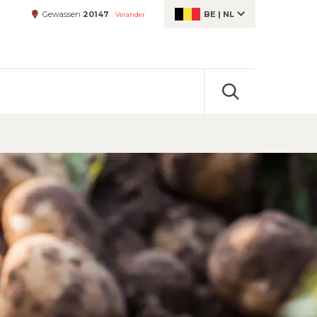
Gewassen
20147
BE
|
NL
Verander