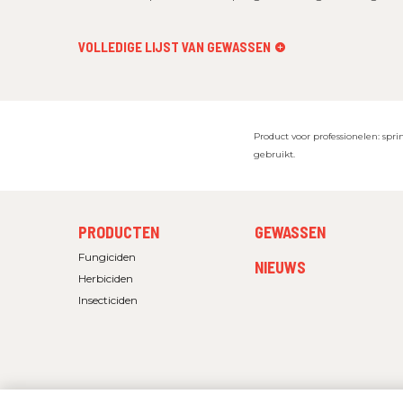
VOLLEDIGE LIJST VAN GEWASSEN
Product voor professionelen: spr
gebruikt.
FOOTER
FOOTER
PRODUCTEN
GEWASSEN
MENU
MENU
1
2
Fungiciden
NIEUWS
Herbiciden
Insecticiden