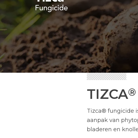
TIZCA
®
Tizca® fungicide 
aanpak van phytop
bladeren en knolle