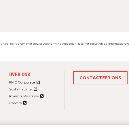
ing voorzichtig om met gewasbeschermingsmiddelen, lees het etiket en de informatie ove
FOOTER
OVER ONS
MENU
CONTACTEER ONS
3
FMC Corporate
Sustainability
Investor Relations
Careers