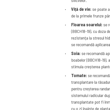
silicvelor.
Viță de vie:
se poate ap
de la primele frunze pân
Floarea soarelui:
se r
(BBCH18-19), cu doza de
rezistenţa la stresul hid
se recomandă aplicarea p
Soia:
se recomandă apli
boabelor (BBCH18-19), a
stimula creșterea plante
Tomate:
se recomandă 
transplantare la răsadu
pentru creșterea randam
sistemului radicular du
transplantate pot fi în
cu o zi înainte de plan