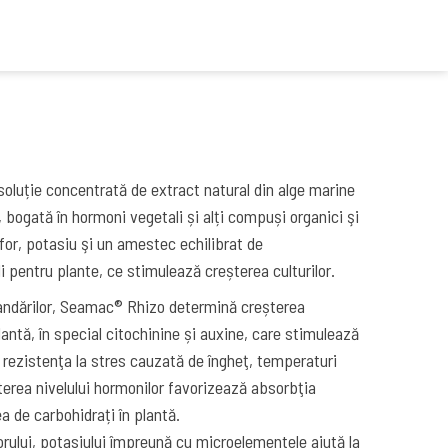
luție concentrată de extract natural din alge marine
, bogată în hormoni vegetali și alți compuși organici şi
for, potasiu şi un amestec echilibrat de
i pentru plante, ce stimulează creșterea culturilor.
ndărilor, Seamac® Rhizo determină creșterea
plantă, în special citochinine și auxine, care stimulează
 rezistenţa la stres cauzată de îngheţ, temperaturi
terea nivelului hormonilor favorizează absorbţia
ea de carbohidrați în plantă.
orului, potasiului împreună cu microelementele ajută la