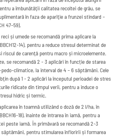
entru a îmbunătăţii calitatea recoltei de grâu, se
plimentară în faza de apariţie a frunzei stindard –
BCH 47–59).
e reci și umede se recomandă prima aplicare la
(BBCH12-14), pentru a reduce stresul determinat de
i riscul de carenţă pentru macro și microelemente.
e, se recomandă 2 - 3 aplicări în funcție de starea
co-pedo-climatice, la interval de 4 – 6 săptămâni. Cele
ţin după 1 - 2 aplicări la începutul perioadei de stres
ile ridicate din timpul verii, pentru a induce o
tresul hidric și termic.
licarea în toamnă utilizând o doză de 2 l/ha, în
(BBCH16-18), înainte de intrarea în iarnă, pentru a
tei peste iarnă. În primăvară se recomandă 2-3
 6 săptămâni, pentru stimularea înfloririi și formarea