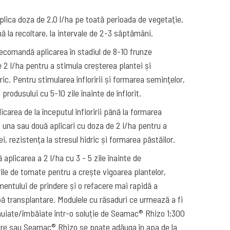
lica doza de 2,0 l/ha pe toată perioada de vegetaţie,
ă la recoltare, la intervale de 2-3 săptămâni.
ecomandă aplicarea în stadiul de 8-10 frunze
 2 l/ha pentru a stimula creșterea plantei și
ric. Pentru stimularea înfloririi și formarea seminţelor,
rodusului cu 5-10 zile înainte de înflorit.
carea de la începutul înfloririi pănă la formarea
 una sau două aplicari cu doza de 2 l/ha pentru a
i, rezistenţa la stresul hidric și formarea păstăilor.
aplicarea a 2 l/ha cu 3 - 5 zile înainte de
rile de tomate pentru a crește vigoarea plantelor,
entului de prindere și o refacere mai rapidă a
pă transplantare. Modulele cu răsaduri ce urmează a fi
muiate/îmbăiate într-o soluție de Seamac® Rhizo 1:300
tare sau Seamac® Rhizo se poate adăuga în apa de la