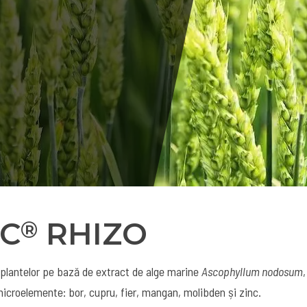
C
RHIZO
®
 plantelor pe bază de extract de alge marine
Ascophyllum nodosum
microelemente: bor, cupru, fier, mangan, molibden și zinc.