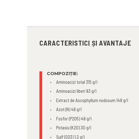
CARACTERISTICI ȘI AVANTAJE
COMPOZIȚIE:
Aminoacizi total 315 g/l
Aminoacizi liberi 83 g/l
Extract de Ascophyllum nodosum 148 g/l
Azot (N) 48 g/l
Fosfor (P2O5) 48 g/l
Potasiu (K2O) 30 g/l
Sulf (SO3) 1,2 g/l