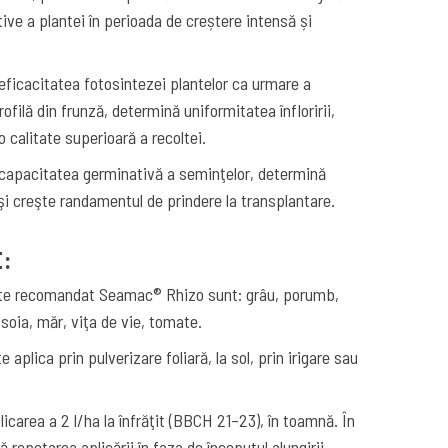
tive a plantei în perioada de creștere intensă și
ficacitatea fotosintezei plantelor ca urmare a
orofilă din frunză, determină uniformitatea înfloririi,
o calitate superioară a recoltei.
apacitatea germinativă a seminţelor, determină
şi creşte randamentul de prindere la transplantare.
E:
este recomandat Seamac® Rhizo sunt: grâu, porumb,
 soia, măr, viţa de vie, tomate.
plica prin pulverizare foliară, la sol, prin irigare sau
carea a 2 l/ha la înfrăţit (BBCH 21–23), în toamnă. În
repetarea aplicării în faza de începutul alungirii