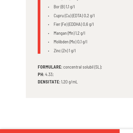
Bor (B) 1,1 g/l
Cupru (Cu) (EDTA) 0,2 g/l
Fier (Fe) (EDDHA) 0,6 g/l
Mangan (Mn) 1,2 g/l
Molibden (Mo) 0,1 g/l
Zinc (Zn) 1 g/l
FORMULARE:
concentral solubil (SL);
PH:
4.33;
DENSITATE:
1,20 g/mL