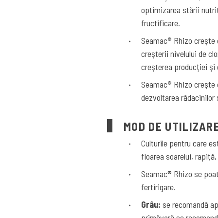
optimizarea stării nutri
fructificare.
Seamac® Rhizo creşte e
creşterii nivelului de cl
creşterea producţiei şi 
Seamac® Rhizo creşte c
dezvoltarea rădacinilor 
MOD DE UTILIZAR
Culturile pentru care 
floarea soarelui, rapiţă,
Seamac® Rhizo se poate a
fertirigare.
Grâu:
se recomandă apli
primăvară se recomandă 