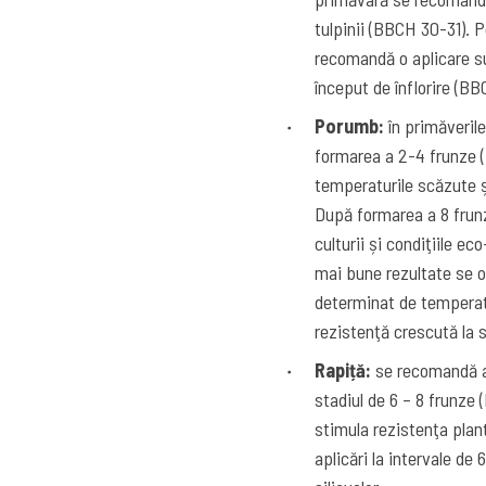
tulpinii (BBCH 30-31). P
recomandă o aplicare su
început de înflorire (B
Porumb:
în primăveril
formarea a 2-4 frunze 
temperaturile scăzute ș
După formarea a 8 frunz
culturii și condiţiile e
mai bune rezultate se ob
determinat de temperatur
rezistenţă crescută la s
Rapiță:
se recomandă ap
stadiul de 6 – 8 frunze 
stimula rezistenţa plan
aplicări la intervale de