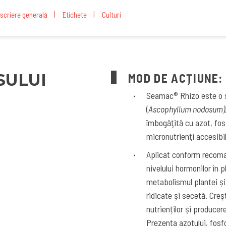
scriere generală
Etichete
Culturi
SULUI
MOD DE ACȚIUNE:
Seamac® Rhizo este o so
(
Ascophyllum nodosum)
îmbogăţită cu azot, fos
micronutrienţi accesibil
Aplicat conform recoma
nivelului hormonilor în 
metabolismul plantei și
ridicate și secetă. Creș
nutrienților și producer
Prezenţa azotului, fosf