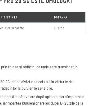
 PRO 20 SG ESTE OMOLOGAT
NISM ȚINTĂ:
DOZA/HA:
eni dicotiledonate
30 g/ha
prin frunze şi rădăcini de unde este translocat în
 SG inhibă diviziunea celulară în vârfurile de
 rădăcinilor la buruienile sensibile.
ste oprită la câteva ore după aplicare, dar simptomele
le, iar moartea buruienilor are loc după 15-25 zile de la