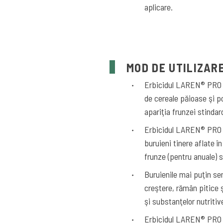
aplicare.
MOD DE UTILIZAR
Erbicidul LAREN® PRO 20
de cereale păioase şi po
apariţia frunzei stindar
Erbicidul LAREN® PRO 2
buruieni tinere aflate î
frunze (pentru anuale) s
Buruienile mai puţin sen
creştere, rămân pitice 
şi substanţelor nutritiv
Erbicidul LAREN® PRO 20