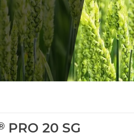
PRO 20 SG
®