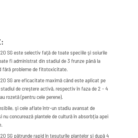
E:
 SG este selectiv faţă de toate speciile şi soiurile
ate fi administrat din stadiul de 3 frunze până la
d fără probleme de fitotoxicitate.
0 SG are eficacitate maximă când este aplicat pe
n stadiul de creştere activă, respectiv în faza de 2 - 4
au rozetă (pentru cele perene).
sibile, şi cele aflate într-un stadiu avansat de
şi nu concurează plantele de cultură în absorbţia apei
e.
 SG pătrunde rapid în ţesuturile plantelor şi după 4