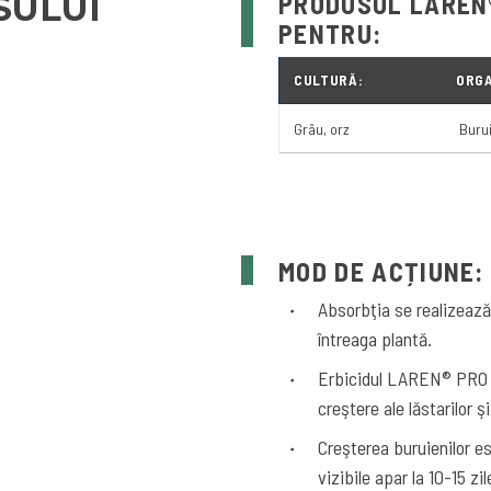
SULUI
PRODUSUL LAREN®
PENTRU:
CULTURĂ:
ORGA
Grâu, orz
Burui
MOD DE ACȚIUNE:
Absorbţia se realizează 
întreaga plantă.
Erbicidul LAREN® PRO 20
creştere ale lăstarilor şi
Creşterea buruienilor e
vizibile apar la 10-15 zi