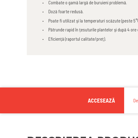
Combate o gamă largă de buruieni problemă.
Doză foarte redusă.
Poate fi utilizat şi la temperaturi scăzute (peste 5°
Pătrunde rapid în ţesuturile plantelor şi după 4 ore 
Eficienţă (raportul calitate/preţ).
ACCESEAZĂ
De