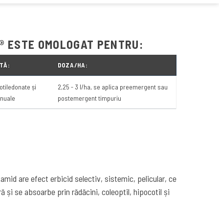
® ESTE OMOLOGAT PENTRU:
TĂ:
DOZA/HA:
tiledonate și
2,25 - 3 l/ha, se aplica preemergent sau
anuale
postemergent timpuriu
mid are efect erbicid selectiv, sistemic, pelicular, ce
ă și se absoarbe prin rădăcini, coleoptil, hipocotil și