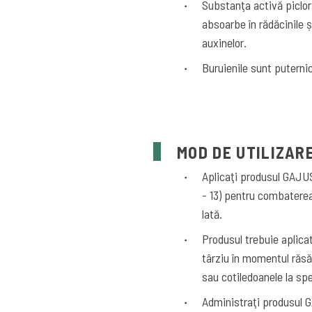
Substanţa activă piclor
absoarbe în rădăcinile ș
auxinelor.
Buruienile sunt puternic
MOD DE UTILIZAR
Aplicaţi produsul GAJ
- 13) pentru combaterea
lată.
Produsul trebuie aplicat
târziu în momentul răsări
sau cotiledoanele la spe
Administraţi produsul 