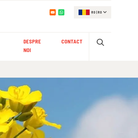
RO
|
RO
Opens in a new window
DESPRE
CONTACT
NOI