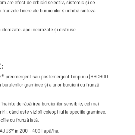
am are efect de erbicid selectiv, sistemic și se
i frunzele tinere ale buruienilor și inhibă sinteza
 clorozate, apoi necrozate și distruse.
E:
US® preemergent sau postemergent timpuriu (BBCH00
 buruienilor graminee și a unor buruieni cu frunză
 înainte de răsărirea buruienilor sensibile, cel mai
rii, când este vizibil coleoptilul la speciile graminee,
ciile cu frunză lată.
GAJUS® în 200 - 400 l apă/ha.