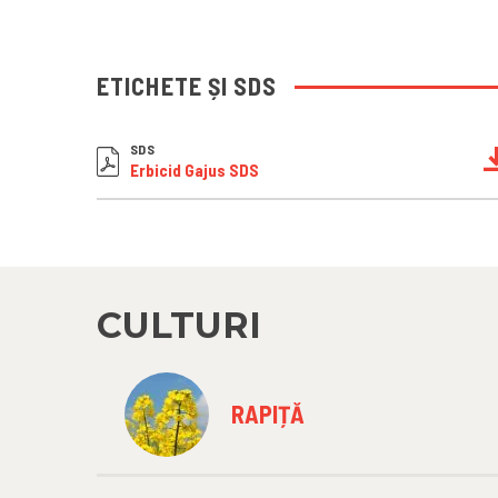
ETICHETE ȘI SDS
SDS
Erbicid Gajus SDS
CULTURI
RAPIȚĂ