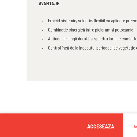
AVANTAJE:
Erbicid sistemic, selectiv, flexibil cu aplicare pr
Combinație sinergică între picloram și petoxamid.
Acțiune de lungă durată și spectru larg de combate
Control încă de la începutul perioadei de vegetație 
ACCESEAZĂ
De