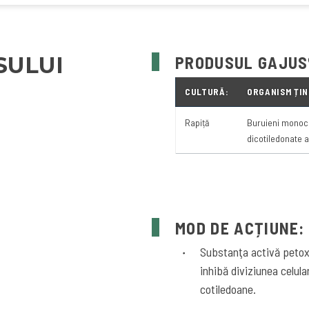
SULUI
PRODUSUL GAJUS
CULTURĂ:
ORGANISM ȚIN
Rapiță
Buruieni monoco
dicotiledonate 
MOD DE ACȚIUNE:
Substanţa activă petoxa
inhibă diviziunea celular
cotiledoane.