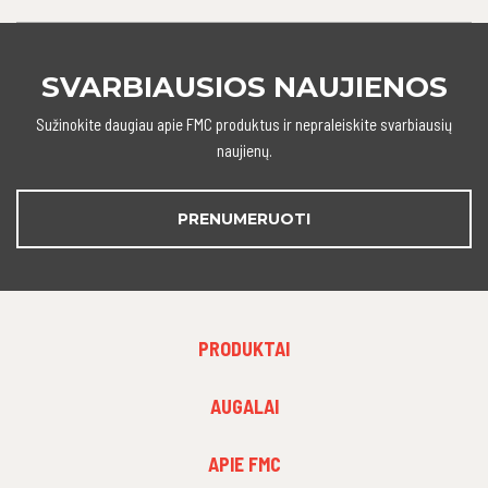
SVARBIAUSIOS NAUJIENOS
Sužinokite daugiau apie FMC produktus ir nepraleiskite svarbiausių
naujienų.
PRENUMERUOTI
FOOTER
PRODUKTAI
MENU
1
FOOTER
AUGALAI
MENU
2
FOOTER
APIE FMC
MENU
3