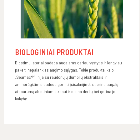
BIOLOGINIAI PRODUKTAI
Biostimuliatoriai padeda augalams geriau vystytis ir lengviau
pakelti nepalankias augimo sąlygas. Tokie produktai kaip
„Seamac®“ linija su raudonųjų dumblių ekstraktais ir
aminorūgštimis padeda gerinti įsišaknijimą, stiprina augalų
atsparumą abiotiniam stresui ir didina derlių bei gerina jo
kokybę.