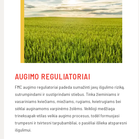
AUGIMO REGULIATORIAI
FMC augimo reguliatoriai padeda sumažinti javų išgulimo riziką,
sutrumpindami ir sustiprindami stiebus. Tinka žieminiams ir
vasariniams kviečiams, miežiams, rugiams, kvietrugiams bei
sėklai auginamoms varpinėms žolėms. Veiklioji medžiaga
trineksapak-etilas veikia augimo procesus, todėl formuojasi
trumpesni ir tvirtesni tarpubambliai, o pasėliai išlieka atsparesni
išgulimui.