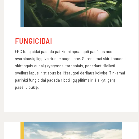
FUNGICIDAI
FMC fungicidai padeda patikimai apsaugoti pasėlius nuo
svarbiausių ligų įvairiuose augaluose. Sprendimai skirti naudoti
skirtingais augalų vystymosi tarpsniais, padedant išlaikyti
sveikus lapus ir stiebus bei išsaugoti derliaus kokybę. Tinkamai
parinkti fungicidai padeda riboti ligų plitimą ir išlaikyti gerą
pasėlių būklę.