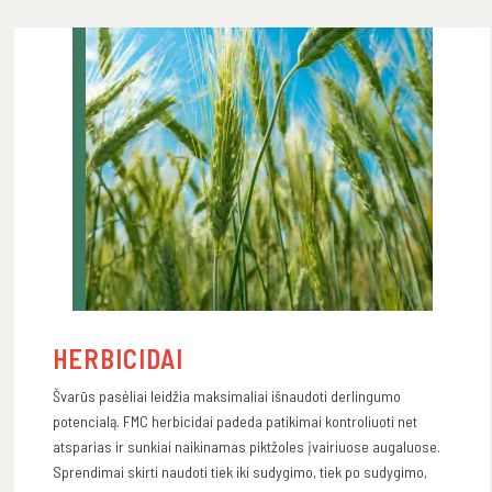
HERBICIDAI
Švarūs pasėliai leidžia maksimaliai išnaudoti derlingumo
potencialą. FMC herbicidai padeda patikimai kontroliuoti net
atsparias ir sunkiai naikinamas piktžoles įvairiuose augaluose.
Sprendimai skirti naudoti tiek iki sudygimo, tiek po sudygimo,