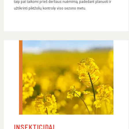
taip pat taikomi prieš derliaus nuėmimą, padedant planuoti ir
užtikrinti piktžolių kontrolę viso sezono metu.
INSEKTICIDAI