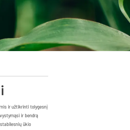
i
 ir užtikrinti tolygesnį
 vystymąsi ir bendrą
 stabilesnių ūkio