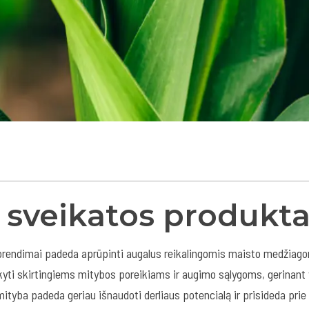
 sveikatos produkta
endimai padeda aprūpinti augalus reikalingomis maisto medžiagomis
kyti skirtingiems mitybos poreikiams ir augimo sąlygoms, gerinant
ityba padeda geriau išnaudoti derliaus potencialą ir prisideda prie