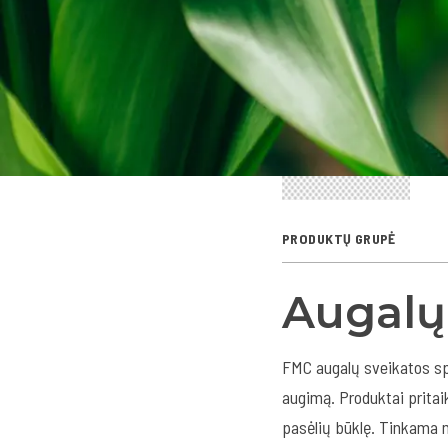
PRODUKTŲ GRUPĖ
Augalų
FMC augalų sveikatos spr
augimą. Produktai pritai
pasėlių būklę. Tinkama m