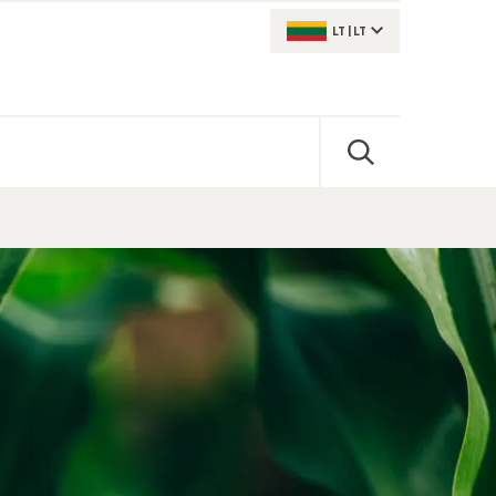
LT
|
LT