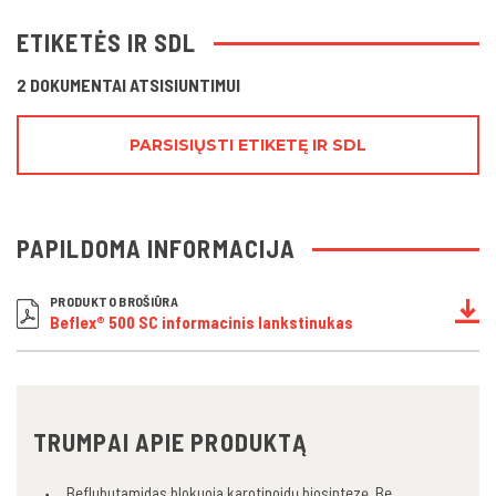
ETIKETĖS IR SDL
2 DOKUMENTAI ATSISIUNTIMUI
PARSISIŲSTI ETIKETĘ IR SDL
PAPILDOMA INFORMACIJA
PRODUKTO BROŠIŪRA
Beflex® 500 SC informacinis lankstinukas
TRUMPAI APIE PRODUKTĄ
Beflubutamidas blokuoja karotinoidų biosintezę. Be