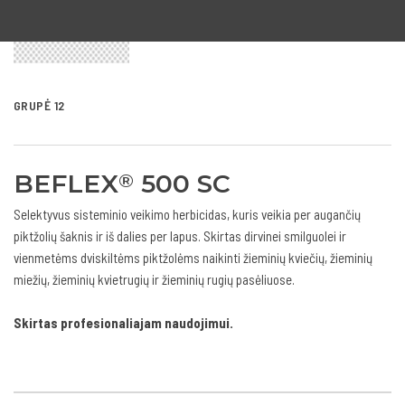
GRUPĖ 12
BEFLEX
500 SC
®
Selektyvus sisteminio veikimo herbicidas, kuris veikia per augančių
piktžolių šaknis ir iš dalies per lapus. Skirtas dirvinei smilguolei ir
vienmetėms dviskiltėms piktžolėms naikinti žieminių kviečių, žieminių
miežių, žieminių kvietrugių ir žieminių rugių pasėliuose.
Skirtas profesionaliajam naudojimui.