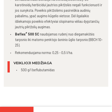
karotinoidų herbicidui jautrios piktžolės negali funkcionuoti ir
jos sunyksta. Poveikis piktžolėms pasireiškia audinių
pabalimu, ypač augimo kūgelio vietose. Dėl ilgalaikio
išliekamojo poveikio efektyviai slopinama vėliau dygstančių
jautrių piktžolių augimas.
®
Beflex
500 SC
naudojamas rudenį nuo diegamakštės
tarpsnio iki matomo penktojo šoninio ūglio tarpsnio (BBCH 10-
25).
Rekomenduojama norma: 0,25 - 0,5 l/ha.
VEIKLIOJI MEDŽIAGA
500 g/l beflubutamidas