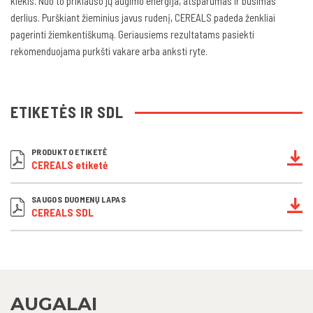
kiekis. Nuo to priklauso jų augimo energija, atsparumas ir būsimas
derlius. Purškiant žieminius javus rudenį, CEREALS padeda ženkliai
pagerinti žiemkentiškumą. Geriausiems rezultatams pasiekti
rekomenduojama purkšti vakare arba anksti ryte.
ETIKETĖS IR SDL
PRODUKTO ETIKETĖ
CEREALS etiketė
SAUGOS DUOMENŲ LAPAS
CEREALS SDL
AUGALAI