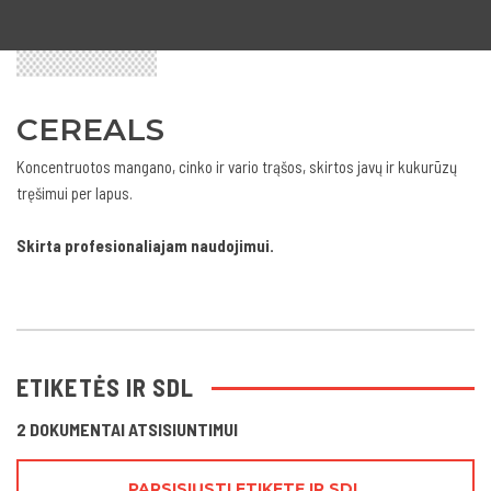
CEREALS
Koncentruotos mangano, cinko ir vario trąšos, skirtos javų ir kukurūzų
tręšimui per lapus.
Skirta profesionaliajam naudojimui.
ETIKETĖS IR SDL
2 DOKUMENTAI ATSISIUNTIMUI
PARSISIŲSTI ETIKETĘ IR SDL