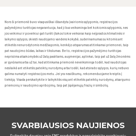
Nors ši priemonė buvo visapusiškai išbandyta įvairiomis sąlygomis, registracijos
pažymėjimo turėtojas negarantuoja, kad ji bus veiksminga bet kokiomis sąlygomis, nes
jos veikimui ir poveikiui gali turėti įtakos tokie veiksniai kaip neįprastos klimatinės ir
laikymo sąlygos, skiesti naudojamo vandens kokybė, suderinamumas su kitomis ant
etiketės nenurodytomis medžiagomis, kenkėjo atsparumas atitinkamai priemonei, taip
pat naudojimo būdas, laikas ir tikslumas. Be to, registracijos pažymėjimo turėtojas
neprisiima atsakomybės už žalą pasėliams, augmenijai, aplinkai, taip pat už žalą žmonėms
ar gyvūnams arba už tai, kad atitinkama priemonė neveiksminga todėl, kad naudotojas
nesilaikė ant etiketės pateiktų nurodymų arba todėl, kad atsirado sąlygos, kurių nebuvo
galima numatyti registracijos metu. Jei yra neaiškumų, rekomenduojame kreiptis į
tiekėją. Visada perskaitykite ir laikykitės visų ant etiketės pateiktų nurodymų, atsargumo
priemonių ir naudojimo apribojimų, taip pat įspėjamųjų frazių ir simbolių.
SVARBIAUSIOS NAUJIENOS
Sužinokite daugiau apie FMC produktus ir nepraleiskite svarbiausių