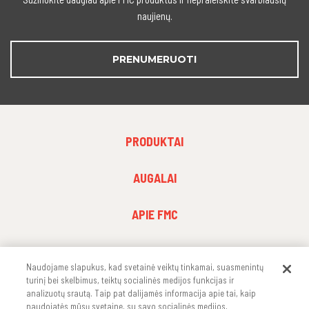
naujienų.
PRENUMERUOTI
FOOTER
PRODUKTAI
MENU
1
FOOTER
AUGALAI
MENU
2
FOOTER
APIE FMC
MENU
3
Naudojame slapukus, kad svetainė veiktų tinkamai, suasmenintų
turinį bei skelbimus, teiktų socialinės medijos funkcijas ir
SEKITE MUS
analizuotų srautą. Taip pat dalijamės informacija apie tai, kaip
naudojatės mūsų svetaine, su savo socialinės medijos,