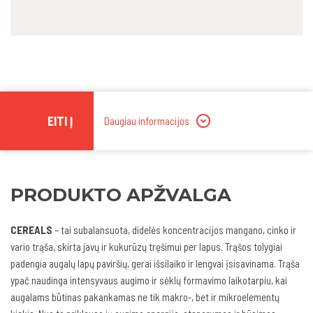
EITI Į
Daugiau informacijos
PRODUKTO APŽVALGA
CEREALS
–
tai subalansuota, didelės koncentracijos mangano, cinko ir
vario trąša, skirta javų ir kukurūzų tręšimui per lapus. Trąšos tolygiai
padengia augalų lapų paviršių, gerai išsilaiko ir lengvai įsisavinama. Trąša
ypač naudinga intensyvaus augimo ir sėklų formavimo laikotarpiu, kai
augalams būtinas pakankamas ne tik makro-, bet ir mikroelementų