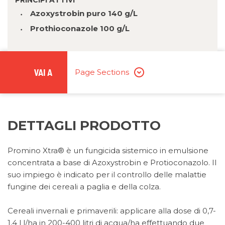
PRINCIPI ATTIVI
Azoxystrobin puro 140 g/L
Prothioconazole 100 g/L
VAI A
Page Sections
DETTAGLI PRODOTTO
Promino Xtra® è un fungicida sistemico in emulsione
concentrata a base di Azoxystrobin e Protioconazolo. Il
suo impiego è indicato per il controllo delle malattie
fungine dei cereali a paglia e della colza.
Cereali invernali e primaverili: applicare alla dose di 0,7-
1,4 l l/ha in 200-400 litri di acqua/ha effettuando due