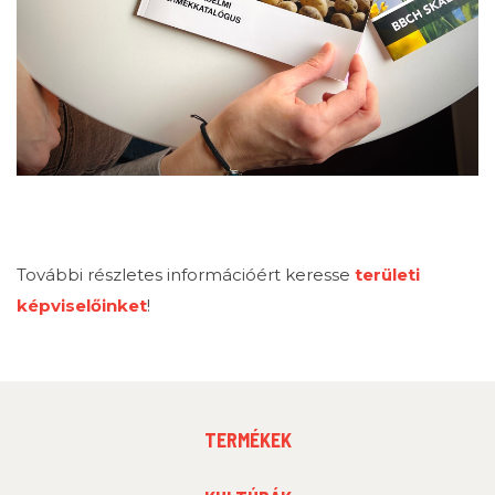
További részletes információért keresse
területi
képviselőinket
!
FOOTER
TERMÉKEK
MENU
1
FOOTER