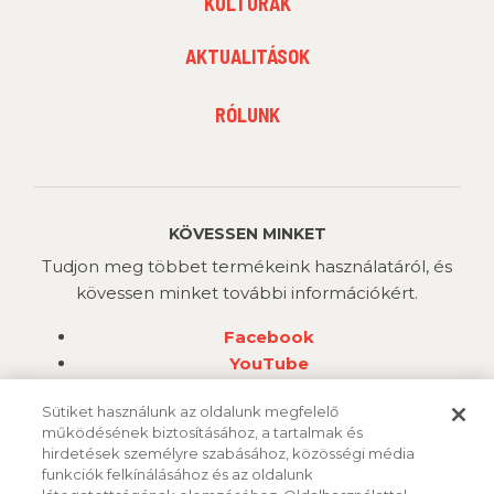
KULTÚRÁK
MENU
2
AKTUALITÁSOK
FOOTER
RÓLUNK
MENU
3
KÖVESSEN MINKET
Tudjon meg többet termékeink használatáról, és
kövessen minket további információkért.
Facebook
YouTube
Instagram
Sütiket használunk az oldalunk megfelelő
működésének biztosításához, a tartalmak és
hirdetések személyre szabásához, közösségi média
funkciók felkínálásához és az oldalunk