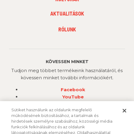
2
AKTUALITÁSOK
FOOTER
RÓLUNK
MENU
3
KÖVESSEN MINKET
Tudjon meg többet termékeink használatáról, és
kövessen minket további információkért.
Facebook
YouTube
Instagram
Sütiket használunk az oldalunk megfelelő
működésének biztosításához, a tartalmak és
hirdetések személyre szabásához, közösségi média
funkciók felkínálásához és az oldalunk
látogatottságának elemzéséhez. Oldalhasználattal