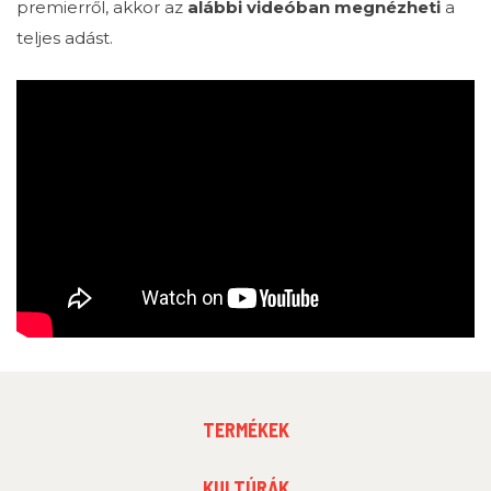
premierről, akkor az
alábbi videóban megnézheti
a
teljes adást.
FOOTER
TERMÉKEK
MENU
1
FOOTER
KULTÚRÁK
MENU