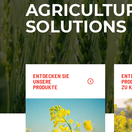
AGRICULTU
SOLUTIONS
ENTDECKEN SIE
ENT
UNSERE
PRO
PRODUKTE
ZU 