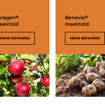
®
®
oragen
Benevia
sektizid
Insektizid
MEHR ERFAHREN
MEHR ERFAHREN