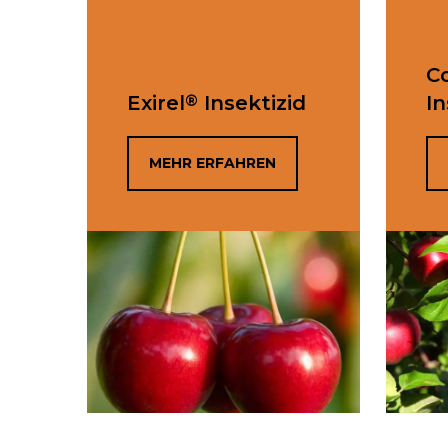
C
®
Exirel
Insektizid
In
MEHR ERFAHREN