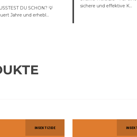
sichere und effektive K...
USSTEST DU SCHON? 💡
uert Jahre und erhebl...
DUKTE
INSEKTIZIDE
INSEK