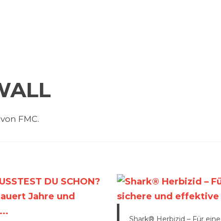
WALL
 von FMC.
Shark® Herbizid – Für eine