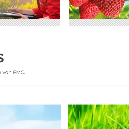
S
n von FMC.