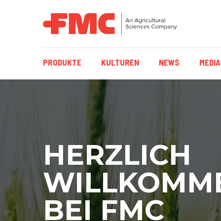
HAUPTNAVIGAT
PRODUKTE
KULTUREN
NEWS
MEDIA
HERZLICH
WILLKOMM
BEI FMC