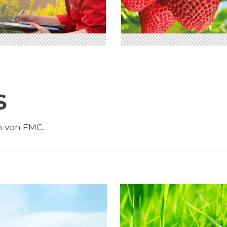
S
n von FMC.