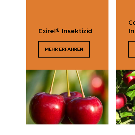
C
®
Exirel
Insektizid
In
MEHR ERFAHREN