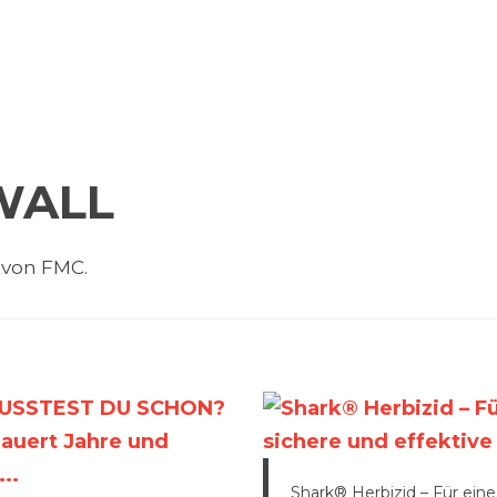
WALL
 von FMC.
Shark® Herbizid – Für eine