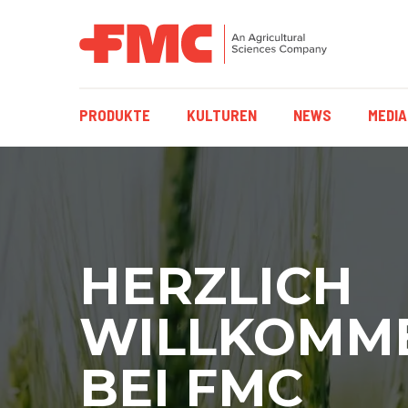
HAUPTNAVIGAT
PRODUKTE
KULTUREN
NEWS
MEDIA
HERZLICH
WILLKOMM
BEI FMC