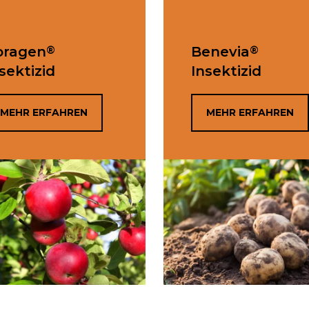
®
®
oragen
Benevia
sektizid
Insektizid
MEHR ERFAHREN
MEHR ERFAHREN