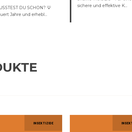
sichere und effektive K...
USSTEST DU SCHON? 💡
uert Jahre und erhebl...
DUKTE
INSEKTIZIDE
INSEK