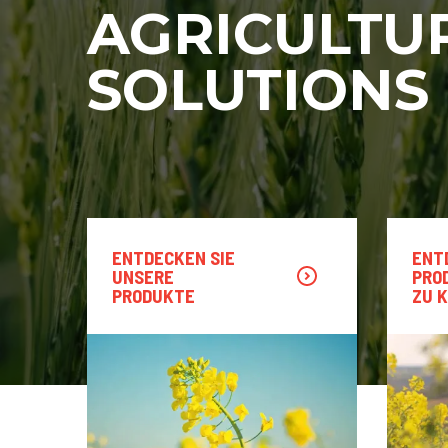
AGRICULTU
SOLUTIONS
ENTDECKEN SIE
ENT
UNSERE
PRO
PRODUKTE
ZU 